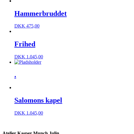
Hammerbruddet
DKK
475,00
Frihed
DKK
1.045,00
.
Salomons kapel
DKK
1.045,00
Atelier Kasper Munch Julin